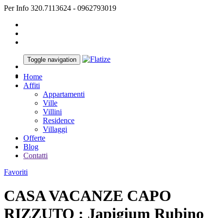
Per Info 320.7113624 - 0962793019
Toggle navigation
Home
Affiti
Appartamenti
Ville
Villini
Residence
Villaggi
Offerte
Blog
Contatti
Favoriti
CASA VACANZE CAPO
RIZZUTO : Japigium Rubino