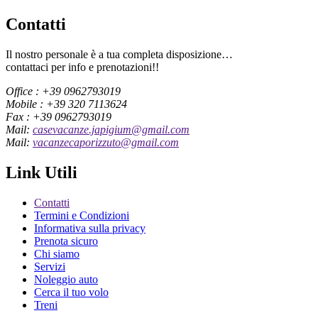
Contatti
Il nostro personale è a tua completa disposizione…
contattaci per info e prenotazioni!!
Office : +39 0962793019
Mobile : +39 320 7113624
Fax : +39 0962793019
Mail:
casevacanze.japigium@gmail.com
Mail:
vacanzecaporizzuto@gmail.com
Link Utili
Contatti
Termini e Condizioni
Informativa sulla privacy
Prenota sicuro
Chi siamo
Servizi
Noleggio auto
Cerca il tuo volo
Treni